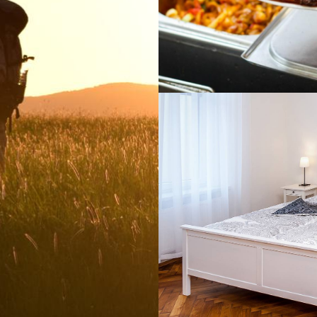
U Toníčka - restaur
WWW STRÁNKY
www stránky pro lux
WWW STRÁNKY