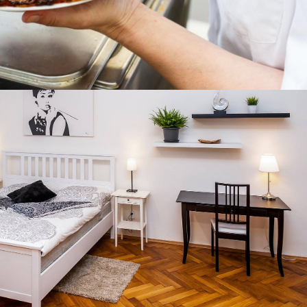
ace a penzion
usní apartmány v Liberci