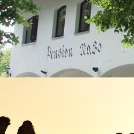
Penzion No.30 a Restaurace v Chaloupkách
WWW STRÁNKY