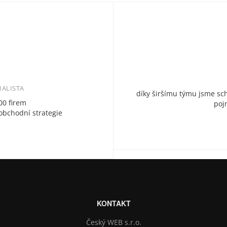
IALISTA
díky širšímu týmu jsme sch
00 firem
poj
obchodní strategie
KONTAKT
Český WEB s.r.o.