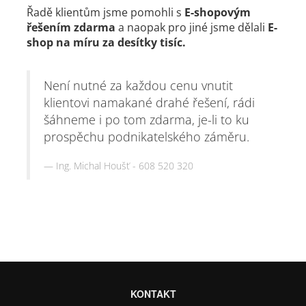
Řadě klientům jsme pomohli s
E-shopovým
řešením zdarma
a naopak pro jiné jsme dělali
E-
shop na míru za desítky tisíc.
Není nutné za každou cenu vnutit
klientovi namakané drahé řešení, rádi
šáhneme i po tom zdarma, je-li to ku
prospěchu podnikatelského záměru.
Ing. Michal Houšť - 608 520 320
KONTAKT