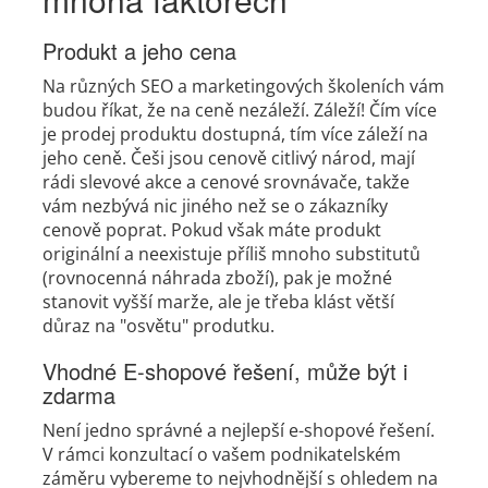
Produkt a jeho cena
Na různých SEO a marketingových školeních vám
budou říkat, že na ceně nezáleží. Záleží! Čím více
je prodej produktu dostupná, tím více záleží na
jeho ceně. Češi jsou cenově citlivý národ, mají
rádi slevové akce a cenové srovnávače, takže
vám nezbývá nic jiného než se o zákazníky
cenově poprat. Pokud však máte produkt
originální a neexistuje příliš mnoho substitutů
(rovnocenná náhrada zboží), pak je možné
stanovit vyšší marže, ale je třeba klást větší
důraz na "osvětu" produtku.
Vhodné E-shopové řešení, může být i
zdarma
Není jedno správné a nejlepší e-shopové řešení.
V rámci konzultací o vašem podnikatelském
záměru vybereme to nejvhodnější s ohledem na