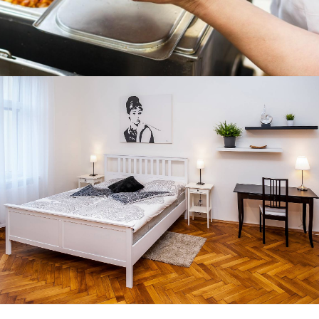
U Toníčka - restaurace a penzion
WWW STRÁNKY
www stránky pro luxusní apartmány v
Liberci
WWW STRÁNKY