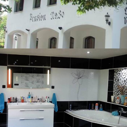
Penzion No.30 a Restaurace v
Chaloupkách
WWW STRÁNKY
Rekonstrukce koupelen